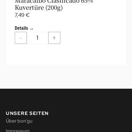
Maracaibo Clasificado 65%
Kuvertüre (200g)
7,49
€
Details →
-
+
UNSERE SEITEN
Über bon’gu
Impressum