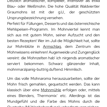
Deutlich aromatischer, komplexer, intensiver als etwa
Blau- oder Weißmohn. Die hohe Qualität Waldviertler
Graumohns ist mit der g.U., der geschützten
Ursprungsbezeichnung versehen.
Perfekt für Füllungen, Desserts und das österreichische
Mehlspeisen-Programm. Im Mohnviertel kennt man
sich aus mit gutem Mohn, seiner Aufzucht und den
besten Rezepten! Wer im Juli die Möglichkeit hat, sollte
zur Mohnblüte in
Armschlag
, dem Zentrum des
Mohnwissens einkehren! Augenweide und Zungenglück
vereint: die Mohnzelten hab‘ ich nirgends aromatischer
serviert bekommen. Schwarz glänzender Inhalt,
mohnmarzipanig-buttrig duftend. Himmlisch.
Um das volle Mohnaroma herauszuarbeiten, sollte der
Mohn frisch gemahlen, gequetscht werden. Das kann
klassisch über eine
Mohnmühle
erfolgen oder, mittels
eines Blenders, Thermomix‘ etc. Allerdings ist das
Mundgefühl und die Farbe des Mohns durch die