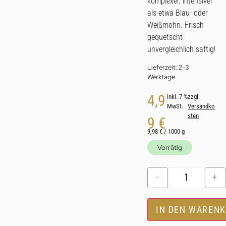
komplexer, intensiver
als etwa Blau- oder
Weißmohn. Frisch
gequetscht
unvergleichlich saftig!
Lieferzeit:
2-3
Werktage
4,9
inkl. 7 %
zzgl.
MwSt.
Versandko
sten
9
€
9,98
€
/
1000
g
Vorrätig
-
+
IN DEN WAREN