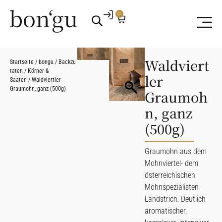
0
Waldviert
Startseite
/
bongu
/
Backzu
taten
/
Körner &
ler
Saaten
/ Waldviertler
Graumohn, ganz (500g)
Graumoh
n, ganz
(500g)
Graumohn aus dem
Mohnviertel- dem
österreichischen
Mohnspezialisten-
Landstrich: Deutlich
aromatischer,