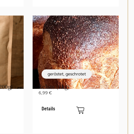
geröstet
,
geschrotet
200g)
Eclats (1kg)
6,99
€
Details