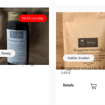
Nicht vorrätig
,
flüssig
inaktiv
,
trocken
alt – aktiv (450g)
Roggenaromastück (
3,69
€
Details