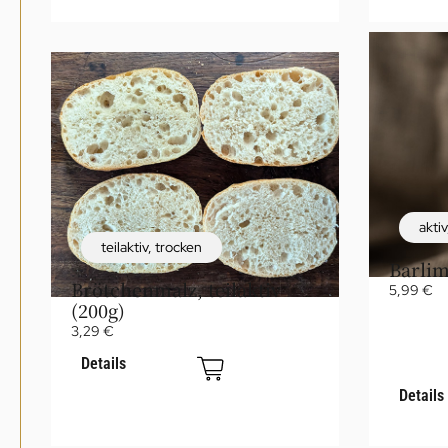
aktiv
teilaktiv
,
trocken
Barlim
Brötchenmalz, teilaktiv
5,99
€
(200g)
3,29
€
Details
Details