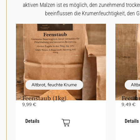
aktiven Malzen ist es möglich, den zunehmend troc
beeinflussen die Krumenfeuchtigkeit, den 
Altbrot
,
feuchte Krume
Altb
Feenstaub (1kg)
Feenb
9,99
€
9,49
€
Details
Details