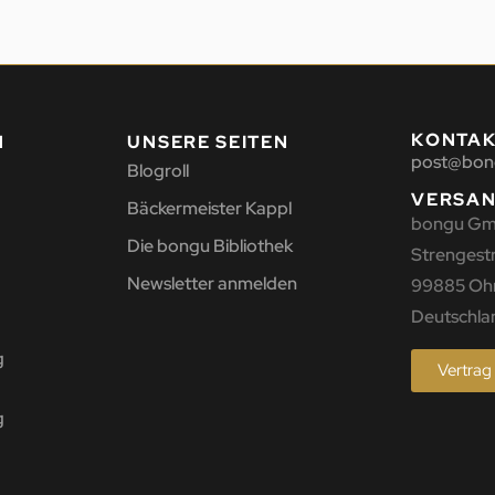
KONTA
N
UNSERE SEITEN
post@bon
Blogroll
VERSA
Bäckermeister Kappl
bongu G
Die bongu Bibliothek
Strengestr.
Newsletter anmelden
99885 Oh
Deutschla
g
Vertrag
g