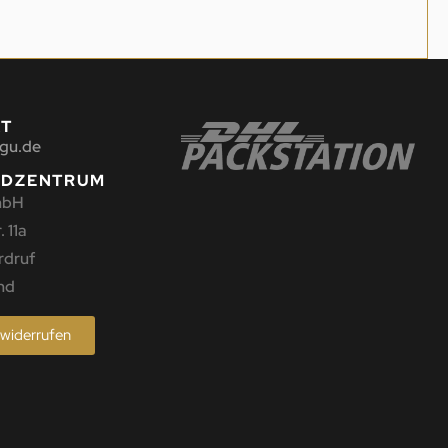
KT
gu.de
NDZENTRUM
mbH
 11a
rdruf
nd
 widerrufen