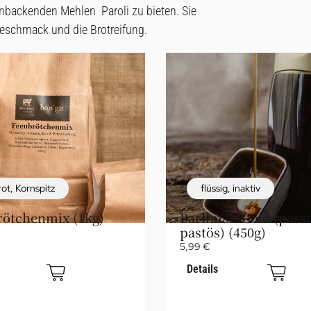
kenbackenden Mehlen
Paroli zu bieten. Sie
Geschmack und die Brotreifung.
rot
,
Kornspitz
flüssig
,
inaktiv
rötchenmix (1kg)
Barlimalt Gold (passi
pastös) (450g)
5,99
€
Details