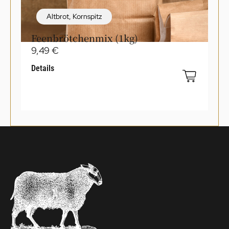
Altbrot
,
Kornspitz
Feenbrötchenmix (1kg)
9,49
€
Details