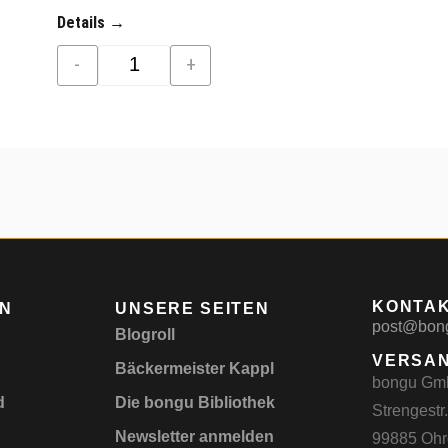
Details →
-
+
KONTA
EN
UNSERE SEITEN
post@bon
Blogroll
VERSA
Bäckermeister Kappl
bongu G
d
Die bongu Bibliothek
Strengestr
Newsletter anmelden
99885 Ohr