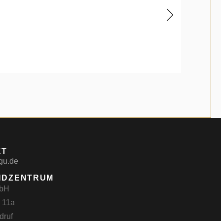
KT
gu.de
NDZENTRUM
mbH
. 11a
druf