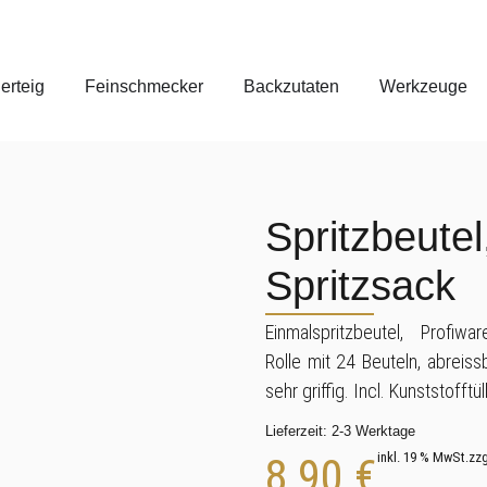
erteig
Feinschmecker
Backzutaten
Werkzeuge
Spritzbeutel
Spritzsack
Einmalspritzbeutel, Profiw
Rolle mit 24 Beuteln, abreissb
sehr griffig. Incl. Kunststofftül
Lieferzeit:
2-3 Werktage
8,90
€
inkl. 19 % MwSt.
zzg