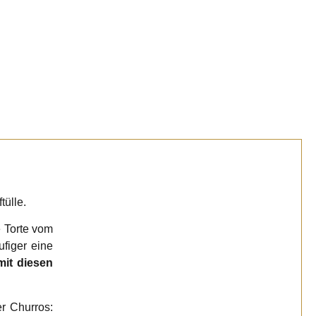
tülle.
e Torte vom
figer eine
mit diesen
r Churros: