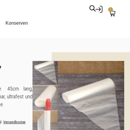
0
Konserven
,
are. 45cm lang,
ar, ultrafest und
le.
l.
Versandkosten