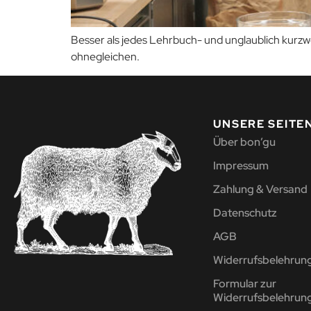
Besser als jedes Lehrbuch- und unglaublich kurzw
ohnegleichen.
UNSERE SEITE
Über bon’gu
Impressum
Zahlung & Versand
Datenschutz
AGB
Widerrufsbelehrun
Formular zur
Widerrufsbelehrun