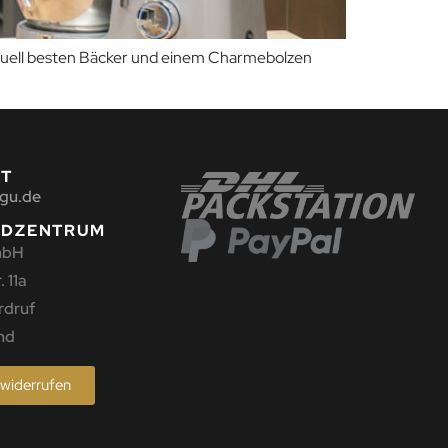
aktuell besten Bäcker und einem Charmebolzen
KT
gu.de
NDZENTRUM
mbH
 11a
rdruf
nd
 widerrufen