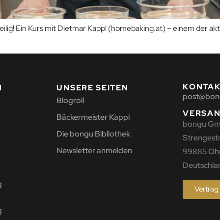
eilig! Ein Kurs mit Dietmar Kappl (homebaking.at) – einem der 
KONTA
N
UNSERE SEITEN
post@bon
Blogroll
VERSA
Bäckermeister Kappl
bongu G
Die bongu Bibliothek
Strengestr.
Newsletter anmelden
99885 Oh
Deutschla
g
Vertrag
g