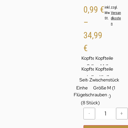
0,99
€
inkl.
zzgl.
Mw
Versan
St.
dkoste
–
n
34,99
€
Kopfteile
Kopfteile
S (1
M (1
Kopfteile
Kopfteile
Paar)
Paar)
L (1
XL (1
Seitenteile
Zwischenstück
Paar)
Paar)
Einheitsgröße
Größe M (1
Flügelschrauben
(1 Paar)
Stück)
(8 Stück)
-
+