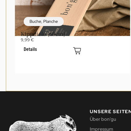
Buche
,
Planche
Kippdiele (60cm)
9,99
€
Details
UNSERE SEITE
Über bon’gu
Impressum