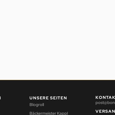
KONTA
N
UNSERE SEITEN
post@bon
Blogroll
VERSA
Bäckermeister Kappl