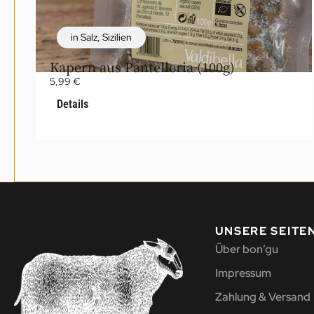
in Salz
,
Sizilien
Kapern aus Pantelleria (100g)
5,99
€
Details
UNSERE SEITE
Über bon’gu
Impressum
Zahlung & Versand