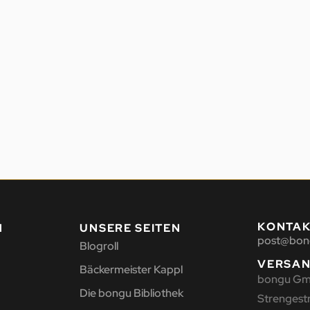
KONTA
N
UNSERE SEITEN
post@bon
Blogroll
VERSA
Bäckermeister Kappl
bongu G
Die bongu Bibliothek
Strengestr.