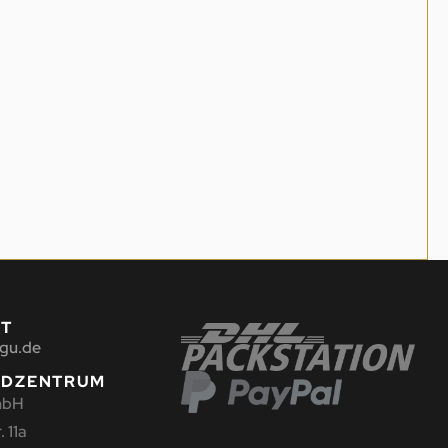
KT
gu.de
NDZENTRUM
mbH
 11a