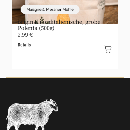
Maisgrieß
,
Meraner Mühle
original norditalienische, grobe
Polenta (500g)
2,99
€
Details