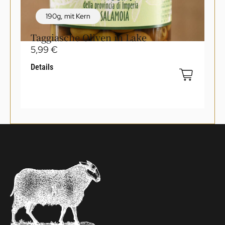
190g
,
mit Kern
Taggiasche Oliven in Lake
5,99
€
Details