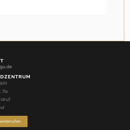
KT
gu.de
NDZENTRUM
mbH
 11a
rdruf
nd
 widerrufen