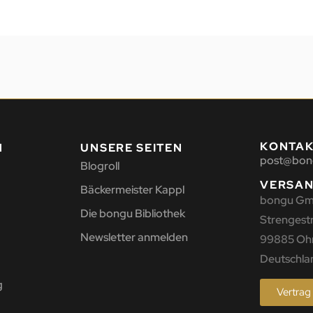
KONTA
N
UNSERE SEITEN
post@bon
Blogroll
VERSA
Bäckermeister Kappl
bongu G
Die bongu Bibliothek
Strengestr.
Newsletter anmelden
99885 Oh
Deutschla
g
Vertrag