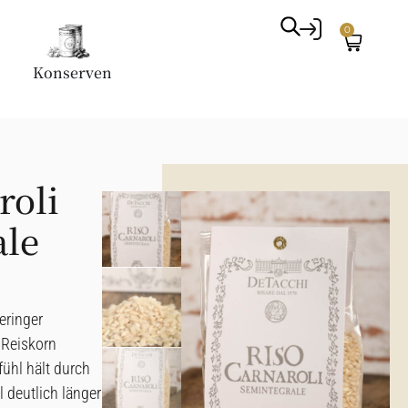
0
Konserven
roli
ale
geringer
 Reiskorn
ühl hält durch
l deutlich länger