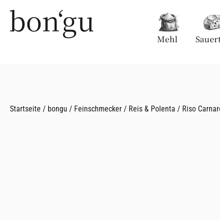
Mehl
Sauert
Startseite
/
bongu
/
Feinschmecker
/
Reis & Polenta
/ Riso Carnar