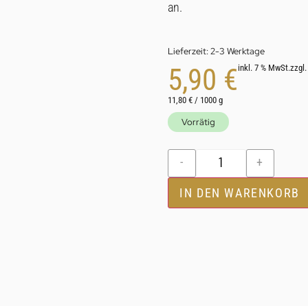
an.
Lieferzeit:
2-3 Werktage
5,90
€
inkl. 7 % MwSt.
zzgl
11,80
€
/
1000
g
Vorrätig
-
+
IN DEN WARENKORB