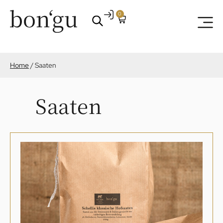
0
Home
/
Saaten
Saaten