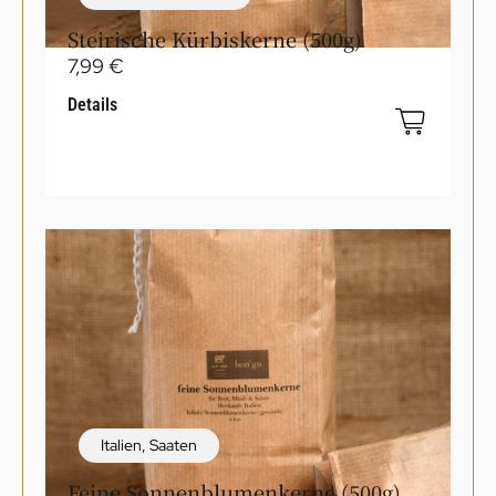
Steirische Kürbiskerne (500g)
7,99
€
Details
Italien
,
Saaten
Feine Sonnenblumenkerne (500g)