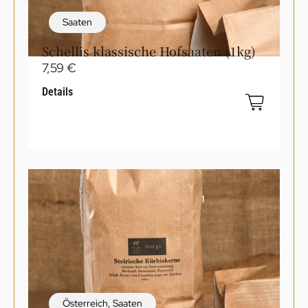
Saaten
Schellis klassische Hofsaaten (1kg)
7,59
€
Details
Österreich
,
Saaten