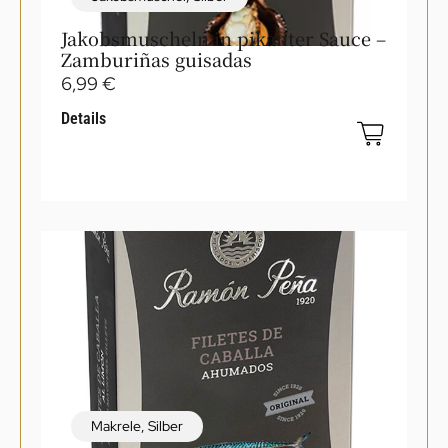
Jakobsmuscheln in pikanter Sauce –
Zamburiñas guisadas
6,99
€
Details
Makrele
,
Silber