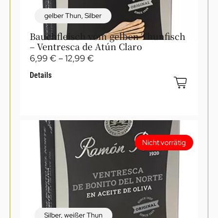
gelber Thun
,
Silber
Bauchfleisch vom gelben Thunfisch
– Ventresca de Atún Claro
6,99
€
–
12,99
€
Details
Nicht vorrätig
Silber
,
weißer Thun