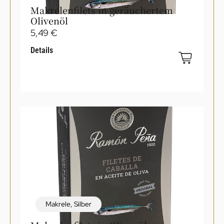
Makrelenfilets in geräuchertem
Olivenöl
5,49
€
Details
Makrele
,
Silber