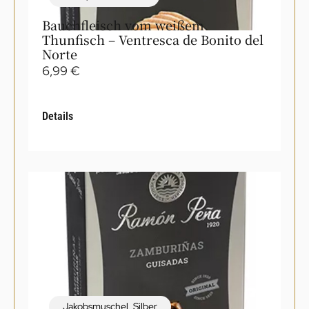
Bauchfleisch vom weißem
Thunfisch – Ventresca de Bonito del
Norte
6,99
€
Details
Jakobsmuschel
,
Silber