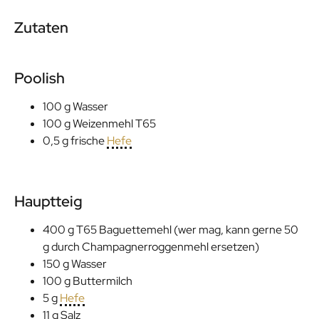
Zutaten
Poolish
100 g Wasser
100 g Weizenmehl T65
0,5 g frische
Hefe
Hauptteig
400 g T65 Baguettemehl (wer mag, kann gerne 50
g durch Champagnerroggenmehl ersetzen)
150 g Wasser
100 g Buttermilch
5 g
Hefe
11 g Salz