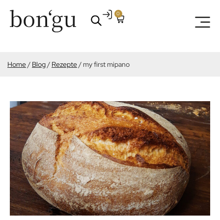
0
Home
/
Blog
/
Rezepte
/
my first mipano