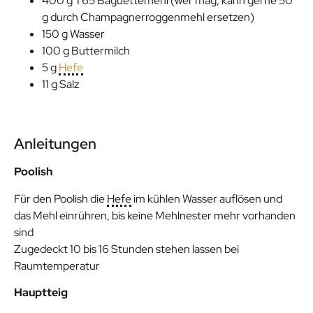
400 g T65 Baguettemehl (wer mag, kann gerne 50
g durch Champagnerroggenmehl ersetzen)
150 g Wasser
100 g Buttermilch
5 g
Hefe
11 g Salz
Anleitungen
Poolish
Für den Poolish die
Hefe
im kühlen Wasser auflösen und
das Mehl einrühren, bis keine Mehlnester mehr vorhanden
sind
Zugedeckt 10 bis 16 Stunden stehen lassen bei
Raumtemperatur
Hauptteig