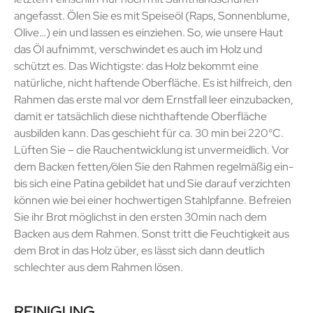
angefasst. Ölen Sie es mit Speiseöl (Raps, Sonnenblume,
Olive…) ein und lassen es einziehen. So, wie unsere Haut
das Öl aufnimmt, verschwindet es auch im Holz und
schützt es. Das Wichtigste: das Holz bekommt eine
natürliche, nicht haftende Oberfläche. Es ist hilfreich, den
Rahmen das erste mal vor dem Ernstfall leer einzubacken,
damit er tatsächlich diese nichthaftende Oberfläche
ausbilden kann. Das geschieht für ca. 30 min bei 220°C.
Lüften Sie – die Rauchentwicklung ist unvermeidlich. Vor
dem Backen fetten/ölen Sie den Rahmen regelmäßig ein-
bis sich eine Patina gebildet hat und Sie darauf verzichten
können wie bei einer hochwertigen Stahlpfanne. Befreien
Sie ihr Brot möglichst in den ersten 30min nach dem
Backen aus dem Rahmen. Sonst tritt die Feuchtigkeit aus
dem Brot in das Holz über, es lässt sich dann deutlich
schlechter aus dem Rahmen lösen.
REINIGUNG