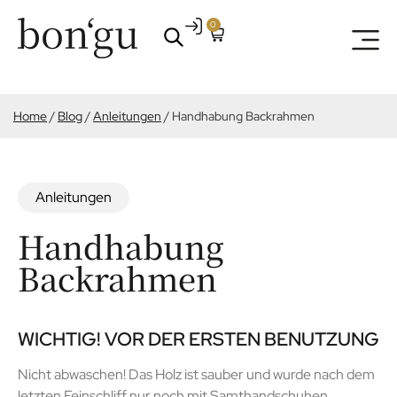
0
Home
/
Blog
/
Anleitungen
/
Handhabung Backrahmen
Anleitungen
Handhabung
Backrahmen
WICHTIG! VOR DER ERSTEN BENUTZUNG
Nicht abwaschen! Das Holz ist sauber und wurde nach dem
letzten Feinschliff nur noch mit Samthandschuhen