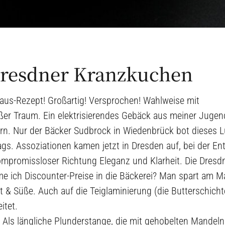
Dresdner Kranzkuchen
aus-Rezept! Großartig! Versprochen! Wahlweise mit
üßer Traum. Ein elektrisierendes Gebäck aus meiner Jugen
ern. Nur der Bäcker Sudbrock in Wiedenbrück bot dieses 
ags. Assoziationen kamen jetzt in Dresden auf, bei der E
ompromissloser Richtung Eleganz und Klarheit. Die Dresd
e ich Discounter-Preise in die Bäckerei? Man spart am M
t & Süße. Auch auf die Teiglaminierung (die Butterschicht
itet.
. Als längliche Plunderstange, die mit gehobelten Mandeln