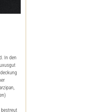
d. In den
Luxusgut
ntdeckung
ner
arzipan,
en)
 bestreut