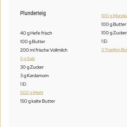
Plunderteig
100 g Marzip
100 g Butter 
100 g Zucker
40 g Hefe frisch
1 Ei
100 g Butter
3 Tropfen Bo
200 ml frische Vollmilch
5 g Salz
30 g Zucker
3 g Kardamom
1 Ei
500 g Mehl
150 g kalte Butter