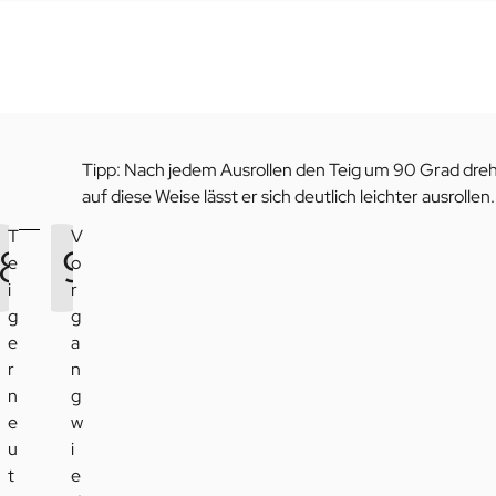
Tipp: Nach jedem Ausrollen den Teig um 90 Grad dre
auf diese Weise lässt er sich deutlich leichter ausrollen.
T
V
8
9
e
o
i
r
g
g
e
a
r
n
n
g
e
w
u
i
t
e