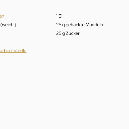
an
1 Ei
(weich!)
25 g gehackte Mandeln
25 g Zucker
urbon-Vanille