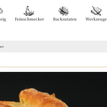
eig
Feinschmecker
Backzutaten
Werkzeuge
hen