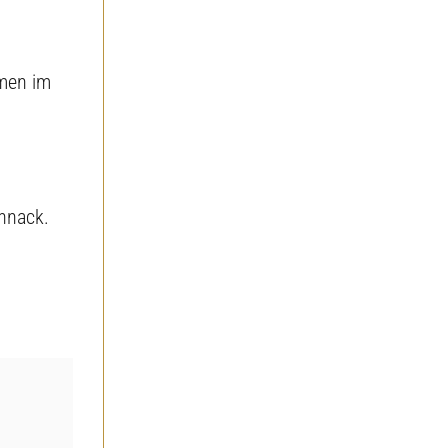
amen im
chnack.