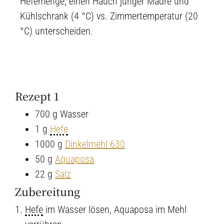
Hefemenge, einen Hauch junger Madre und
Kühlschrank (4 °C) vs. Zimmertemperatur (20
°C) unterscheiden.
Rezept 1
700 g Wasser
1 g
Hefe
1000 g
Dinkelmehl 630
50 g
Aquaposa
22 g
Salz
Zubereitung
Hefe
im Wasser lösen, Aquaposa im Mehl