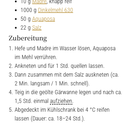
10 g
Madre
, knapp reif
1000 g
Dinkelmehl 630
50 g
Aquaposa
22 g
Salz
Zubereitung
Hefe und Madre im Wasser lösen, Aquaposa
im Mehl verrühren.
Ankneten und für 1 Std. quellen lassen.
Dann zusammen mit dem Salz auskneten (ca.
2 Min. langsam / 1 Min. schnell).
Teig in die geölte Gärwanne legen und nach ca.
1,5 Std. einmal
aufziehen
.
Abgedeckt im Kühlschrank bei 4 °C reifen
lassen (Dauer: ca. 18–24 Std.).